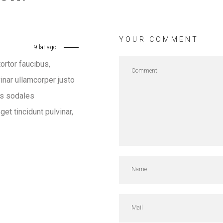
YOUR COMMENT
9 lat ago
ortor faucibus,
nar ullamcorper justo
uis sodales
et tincidunt pulvinar,