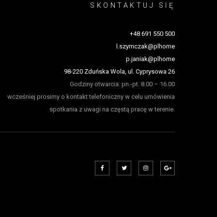
SKONTAKTUJ SIĘ
+48 691 550 500
l.szymczak@plhome
p.janiak@plhome
98-220 Zduńska Wola, ul. Cyprysowa 26
Godziny otwarcia: pn.-pt. 8.00 – 16.00
wcześniej prosimy o kontakt telefoniczny w celu umówienia
spotkania z uwagi na częstą pracę w terenie.