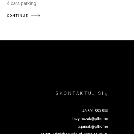
4 cars parking
CONTINUE
SKONTAKTUJ SIĘ
+48 691 550 500
l.szymczak@plhome
p.janiak@plhome